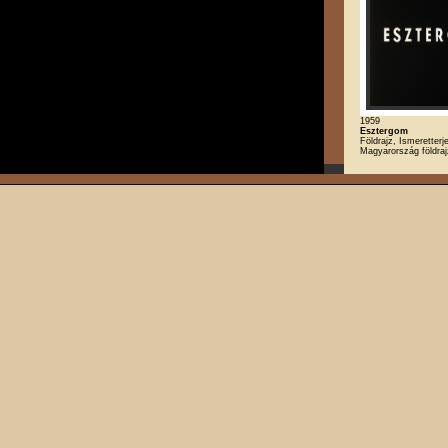
1959
Esztergom
Földrajz, Ismeretterj
Magyarország földra