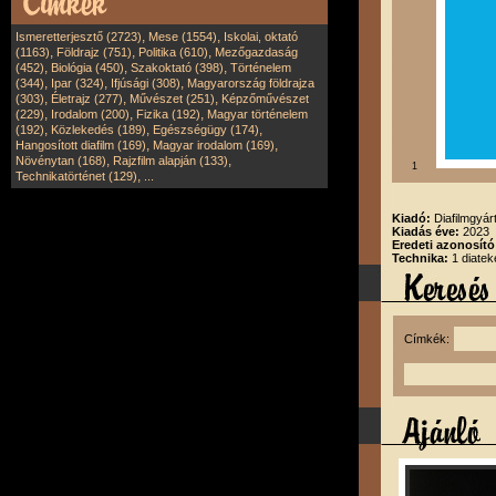
,
,
Ismeretterjesztő (2723)
Mese (1554)
Iskolai, oktató
,
,
,
(1163)
Földrajz (751)
Politika (610)
Mezőgazdaság
,
,
,
(452)
Biológia (450)
Szakoktató (398)
Történelem
,
,
,
(344)
Ipar (324)
Ifjúsági (308)
Magyarország földrajza
,
,
,
(303)
Életrajz (277)
Művészet (251)
Képzőművészet
,
,
,
(229)
Irodalom (200)
Fizika (192)
Magyar történelem
,
,
,
(192)
Közlekedés (189)
Egészségügy (174)
,
,
Hangosított diafilm (169)
Magyar irodalom (169)
,
,
Növénytan (168)
Rajzfilm alapján (133)
1
,
Technikatörténet (129)
...
Kiadó:
Diafilmgyárt
Kiadás éve:
2023
Eredeti azonosító
Technika:
1 diatek
Címkék: