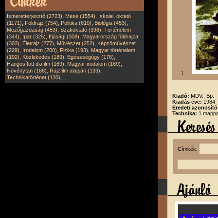
,
,
Ismeretterjesztő (2723)
Mese (1554)
Iskolai, oktató
,
,
,
,
(1171)
Földrajz (754)
Politika (610)
Biológia (453)
,
,
Mezőgazdaság (453)
Szakoktató (398)
Történelem
,
,
,
(344)
Ipar (325)
Ifjúsági (308)
Magyarország földrajza
,
,
,
(303)
Életrajz (277)
Művészet (252)
Képzőművészet
,
,
,
(229)
Irodalom (200)
Fizika (193)
Magyar történelem
,
,
,
(192)
Közlekedés (189)
Egészségügy (176)
,
,
Hangosított diafilm (169)
Magyar irodalom (169)
,
,
Növénytan (168)
Rajzfilm alapján (133)
1
,
Technikatörténet (130)
...
Kiadó:
MDV., Bp.
Kiadás éve:
1984
Eredeti azonosító
Technika:
1 mappa
Címkék: