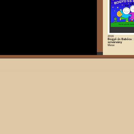
2016
Bogyó és Babóca :
szivárvány
Mese