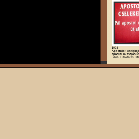
1994
Apostolok cselekede
apostol missziós út
Biblia, Hitoktatás, M