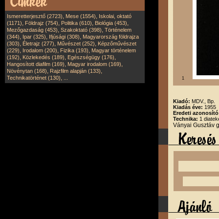
,
,
Ismeretterjesztő (2723)
Mese (1554)
Iskolai, oktató
,
,
,
,
(1171)
Földrajz (754)
Politika (610)
Biológia (453)
,
,
Mezőgazdaság (453)
Szakoktató (398)
Történelem
,
,
,
(344)
Ipar (325)
Ifjúsági (308)
Magyarország földrajza
,
,
,
(303)
Életrajz (277)
Művészet (252)
Képzőművészet
,
,
,
(229)
Irodalom (200)
Fizika (193)
Magyar történelem
,
,
,
(192)
Közlekedés (189)
Egészségügy (176)
,
,
Hangosított diafilm (169)
Magyar irodalom (169)
,
,
Növénytan (168)
Rajzfilm alapján (133)
,
Technikatörténet (130)
...
1
Kiadó:
MDV., Bp.
Kiadás éve:
1955
Eredeti azonosító
Technika:
1 diatek
Ványai Gusztáv 