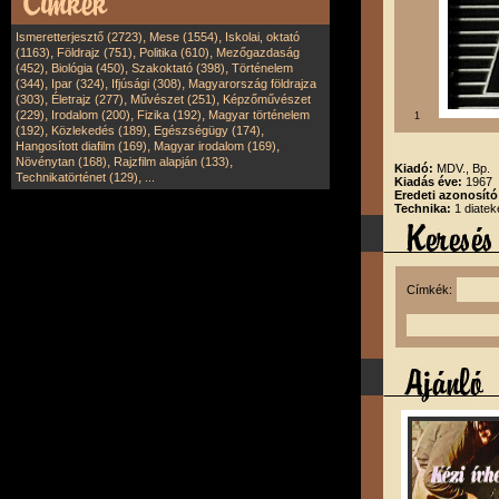
,
,
Ismeretterjesztő (2723)
Mese (1554)
Iskolai, oktató
,
,
,
(1163)
Földrajz (751)
Politika (610)
Mezőgazdaság
,
,
,
(452)
Biológia (450)
Szakoktató (398)
Történelem
,
,
,
(344)
Ipar (324)
Ifjúsági (308)
Magyarország földrajza
,
,
,
(303)
Életrajz (277)
Művészet (251)
Képzőművészet
,
,
,
(229)
Irodalom (200)
Fizika (192)
Magyar történelem
1
,
,
,
(192)
Közlekedés (189)
Egészségügy (174)
,
,
Hangosított diafilm (169)
Magyar irodalom (169)
,
,
Növénytan (168)
Rajzfilm alapján (133)
Kiadó:
MDV., Bp.
,
Technikatörténet (129)
...
Kiadás éve:
1967
Eredeti azonosít
Technika:
1 diatek
Címkék: