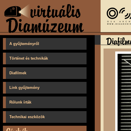
A gyűjteményről
Történet és technikák
Diafilmek
Link gyűjtemény
Rólunk írták
Technikai eszközök