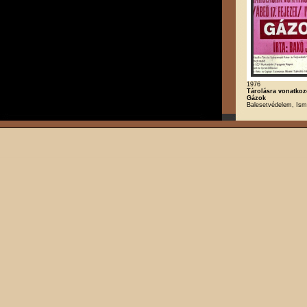
1976
Tárolásra vonatkoz
Gázok
Balesetvédelem, Isme