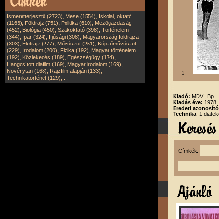
,
,
Ismeretterjesztő (2723)
Mese (1554)
Iskolai, oktató
,
,
,
(1163)
Földrajz (751)
Politika (610)
Mezőgazdaság
,
,
,
(452)
Biológia (450)
Szakoktató (398)
Történelem
,
,
,
(344)
Ipar (324)
Ifjúsági (308)
Magyarország földrajza
,
,
,
(303)
Életrajz (277)
Művészet (251)
Képzőművészet
,
,
,
(229)
Irodalom (200)
Fizika (192)
Magyar történelem
,
,
,
(192)
Közlekedés (189)
Egészségügy (174)
,
,
Hangosított diafilm (169)
Magyar irodalom (169)
,
,
Növénytan (168)
Rajzfilm alapján (133)
1
,
Technikatörténet (129)
...
Kiadó:
MDV., Bp.
Kiadás éve:
1978
Eredeti azonosít
Technika:
1 diatek
Címkék: