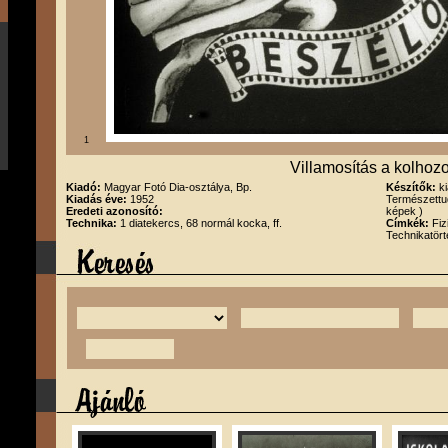
1
Villamosítás a kolhoz
Kiadó:
Magyar Fotó Dia-osztálya, Bp.
Készítők:
k
Kiadás éve:
1952
Természettu
Eredeti azonosító:
képek )
Technika:
1 diatekercs, 68 normál kocka, ff.
Címkék:
Fiz
Technikatört