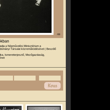
/68
okban
iadja a Népművelési Minisztérium a
dományi Társulat közreműködésével ( Beszélő
ika, Ismeretterjesztő, Mezőgazdaság,
énet