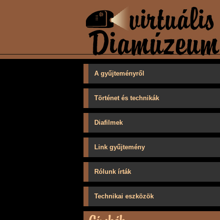
A gyűjteményről
Történet és technikák
Diafilmek
Link gyűjtemény
Rólunk írták
Technikai eszközök