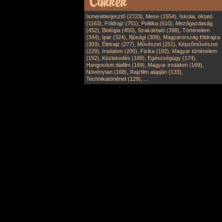
,
,
Ismeretterjesztő (2723)
Mese (1554)
Iskolai, oktató
,
,
,
(1163)
Földrajz (751)
Politika (610)
Mezőgazdaság
,
,
,
(452)
Biológia (450)
Szakoktató (398)
Történelem
,
,
,
(344)
Ipar (324)
Ifjúsági (308)
Magyarország földrajza
,
,
,
(303)
Életrajz (277)
Művészet (251)
Képzőművészet
,
,
,
(229)
Irodalom (200)
Fizika (192)
Magyar történelem
,
,
,
(192)
Közlekedés (189)
Egészségügy (174)
,
,
Hangosított diafilm (169)
Magyar irodalom (169)
,
,
Növénytan (168)
Rajzfilm alapján (133)
,
Technikatörténet (129)
...