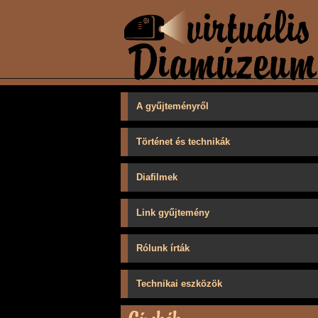
A gyűjteményről
Történet és technikák
Diafilmek
Link gyűjtemény
Rólunk írták
Technikai eszközök