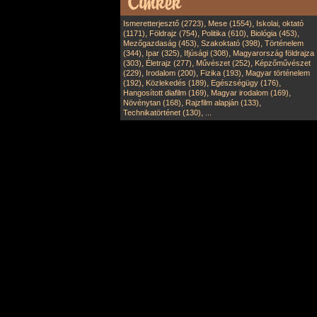
,
,
Ismeretterjesztő (2723)
Mese (1554)
Iskolai, oktató
,
,
,
,
(1171)
Földrajz (754)
Politika (610)
Biológia (453)
,
,
Mezőgazdaság (453)
Szakoktató (398)
Történelem
,
,
,
(344)
Ipar (325)
Ifjúsági (308)
Magyarország földrajza
,
,
,
(303)
Életrajz (277)
Művészet (252)
Képzőművészet
,
,
,
(229)
Irodalom (200)
Fizika (193)
Magyar történelem
,
,
,
(192)
Közlekedés (189)
Egészségügy (176)
,
,
Hangosított diafilm (169)
Magyar irodalom (169)
,
,
Növénytan (168)
Rajzfilm alapján (133)
,
Technikatörténet (130)
...