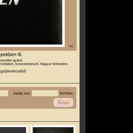
/24
pekben III.
smeretlen gyártó
védelem, Ismeretterjesztő, Magyar történelem,
r gyűjteményéből
Kiadás éve:
Technika: