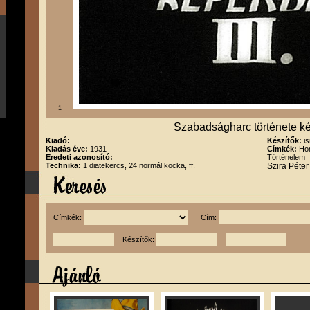
1
Szabadságharc története ké
Kiadó:
Készítők:
i
Kiadás éve:
1931
Címkék:
Hon
Eredeti azonosító:
Történelem
Technika:
1 diatekercs, 24 normál kocka, ff.
Szira Péte
Címkék:
Cím:
Készítők: