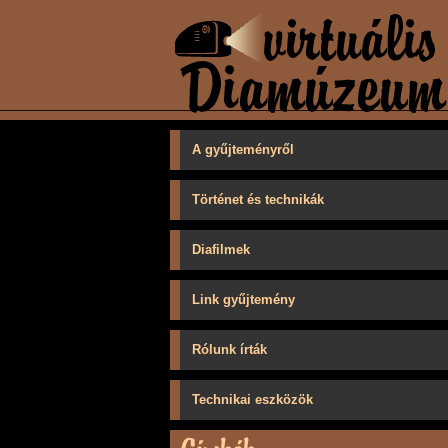
A gyűjteményről
Történet és technikák
Diafilmek
Link gyűjtemény
Rólunk írták
Technikai eszközök