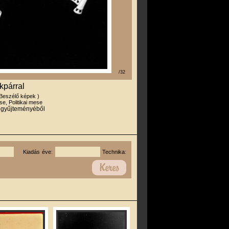
/32
kpárral
 Beszélő képek )
e, Politikai mese
r gyűjteményéből
Kiadás éve:
Technika: