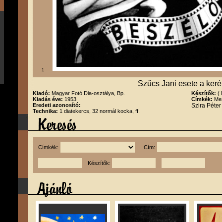
1
Szűcs Jani esete a keré
Kiadó:
Magyar Fotó Dia-osztálya, Bp.
Készítők:
(
Kiadás éve:
1953
Címkék:
Mes
Eredeti azonosító:
Szira Péte
Technika:
1 diatekercs, 32 normál kocka, ff.
Címkék:
Cím:
Készítők: