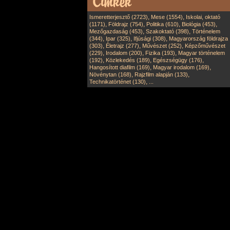
,
,
Ismeretterjesztő (2723)
Mese (1554)
Iskolai, oktató
,
,
,
,
(1171)
Földrajz (754)
Politika (610)
Biológia (453)
,
,
Mezőgazdaság (453)
Szakoktató (398)
Történelem
,
,
,
(344)
Ipar (325)
Ifjúsági (308)
Magyarország földrajza
,
,
,
(303)
Életrajz (277)
Művészet (252)
Képzőművészet
,
,
,
(229)
Irodalom (200)
Fizika (193)
Magyar történelem
,
,
,
(192)
Közlekedés (189)
Egészségügy (176)
,
,
Hangosított diafilm (169)
Magyar irodalom (169)
,
,
Növénytan (168)
Rajzfilm alapján (133)
,
Technikatörténet (130)
...