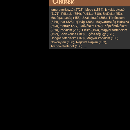
,
,
Ismeretterjesztő (2723)
Mese (1554)
Iskolai, oktató
,
,
,
,
(1171)
Földrajz (754)
Politika (610)
Biológia (453)
,
,
Mezőgazdaság (453)
Szakoktató (398)
Történelem
,
,
,
(344)
Ipar (325)
Ifjúsági (308)
Magyarország földrajza
,
,
,
(303)
Életrajz (277)
Művészet (252)
Képzőművészet
,
,
,
(229)
Irodalom (200)
Fizika (193)
Magyar történelem
,
,
,
(192)
Közlekedés (189)
Egészségügy (176)
,
,
Hangosított diafilm (169)
Magyar irodalom (169)
,
,
Növénytan (168)
Rajzfilm alapján (133)
,
Technikatörténet (130)
...