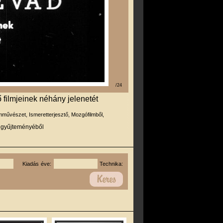
/24
ilmjeinek néhány jelenetét
mművészet, Ismeretterjesztő, Mozgófilmből,
r gyűjteményéből
Kiadás éve:
Technika: