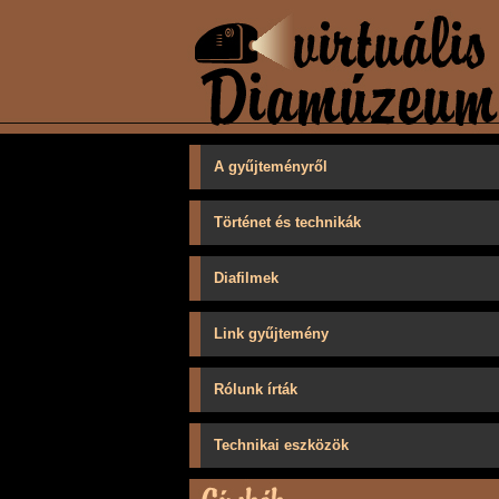
A gyűjteményről
Történet és technikák
Diafilmek
Link gyűjtemény
Rólunk írták
Technikai eszközök