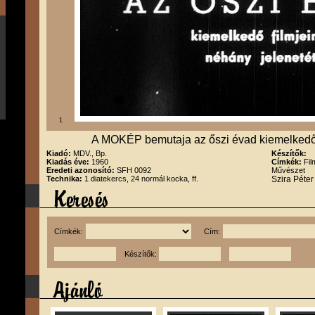
1
A MOKÉP bemutaja az őszi évad kiemelkedő f
Kiadó:
MDV., Bp.
Készítők:
Kiadás éve:
1960
Címkék:
Fil
Eredeti azonosító:
SFH 0092
Művészet
Technika:
1 diatekercs, 24 normál kocka, ff.
Szira Péte
Címkék:
Cím:
Készítők: