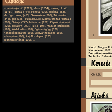
,
,
Ismeretterjesztő (2723)
Mese (1554)
Iskolai, oktató
,
,
,
,
(1171)
Földrajz (754)
Politika (610)
Biológia (453)
,
,
Mezőgazdaság (453)
Szakoktató (398)
Történelem
,
,
,
(344)
Ipar (325)
Ifjúsági (308)
Magyarország földrajza
,
,
,
(303)
Életrajz (277)
Művészet (252)
Képzőművészet
,
,
,
(229)
Irodalom (200)
Fizika (193)
Magyar történelem
,
,
,
(192)
Közlekedés (189)
Egészségügy (176)
,
,
Hangosított diafilm (169)
Magyar irodalom (169)
1
,
,
Növénytan (168)
Rajzfilm alapján (133)
,
Technikatörténet (130)
...
Kiadó:
Magyar Fot
Kiadás éve:
1952
Eredeti azonosító
Technika:
1 diatek
Címkék: