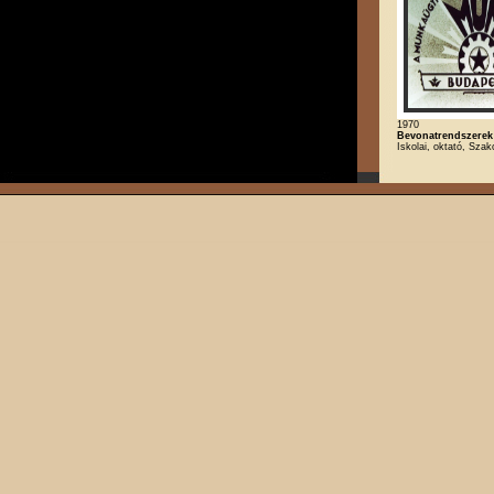
1970
Bevonatrendszerek
Iskolai, oktató, Szak