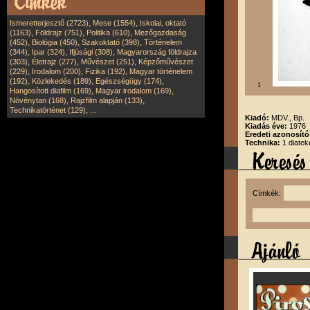
,
,
Ismeretterjesztő (2723)
Mese (1554)
Iskolai, oktató
,
,
,
(1163)
Földrajz (751)
Politika (610)
Mezőgazdaság
,
,
,
(452)
Biológia (450)
Szakoktató (398)
Történelem
,
,
,
(344)
Ipar (324)
Ifjúsági (308)
Magyarország földrajza
,
,
,
(303)
Életrajz (277)
Művészet (251)
Képzőművészet
,
,
,
(229)
Irodalom (200)
Fizika (192)
Magyar történelem
,
,
,
(192)
Közlekedés (189)
Egészségügy (174)
1
,
,
Hangosított diafilm (169)
Magyar irodalom (169)
,
,
Növénytan (168)
Rajzfilm alapján (133)
,
Technikatörténet (129)
...
Kiadó:
MDV., Bp.
Kiadás éve:
1976
Eredeti azonosít
Technika:
1 diatek
Címkék: