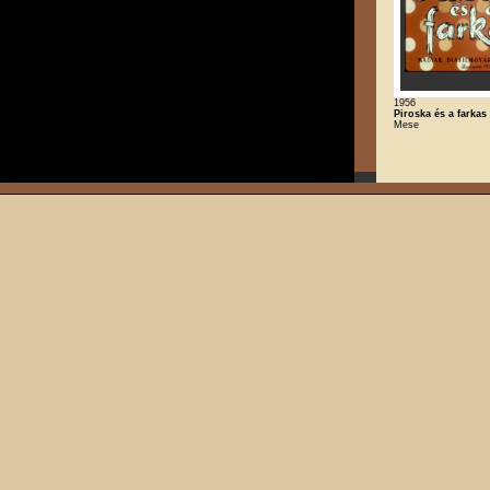
1956
Piroska és a farkas
Mese