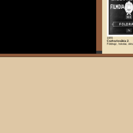
1955
Csehszlovákia 2.
Földrajz, Iskolai, okt