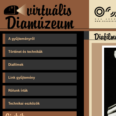
A gyűjteményről
Történet és technikák
Diafilmek
Link gyűjtemény
Rólunk írták
Technikai eszközök