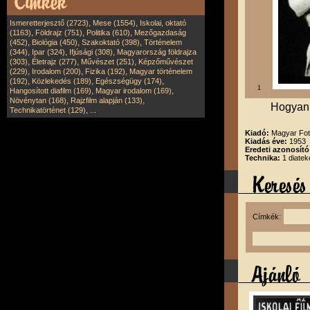
,
,
Ismeretterjesztő (2723)
Mese (1554)
Iskolai, oktató
,
,
,
(1163)
Földrajz (751)
Politika (610)
Mezőgazdaság
,
,
,
(452)
Biológia (450)
Szakoktató (398)
Történelem
,
,
,
(344)
Ipar (324)
Ifjúsági (308)
Magyarország földrajza
,
,
,
(303)
Életrajz (277)
Művészet (251)
Képzőművészet
,
,
,
(229)
Irodalom (200)
Fizika (192)
Magyar történelem
,
,
,
(192)
Közlekedés (189)
Egészségügy (174)
1
,
,
Hangosított diafilm (169)
Magyar irodalom (169)
,
,
Növénytan (168)
Rajzfilm alapján (133)
Hogyan 
,
Technikatörténet (129)
...
Kiadó:
Magyar Fot
Kiadás éve:
1953
Eredeti azonosító
Technika:
1 diatek
Címkék: