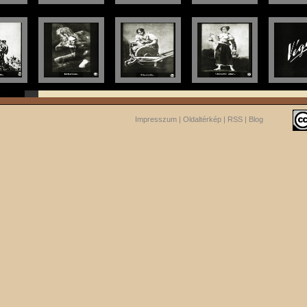
Impresszum
|
Oldaltérkép
|
RSS
|
Blog