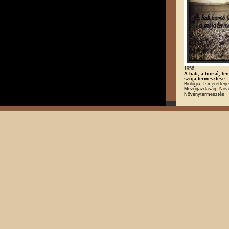
1956
A bab, a borsó, len
szója termesztése
Biológia, Ismeretterj
Mezőgazdaság, Növé
Növénytermesztés