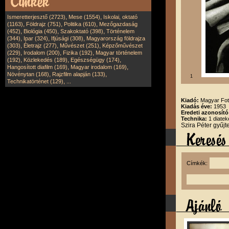
,
,
Ismeretterjesztő (2723)
Mese (1554)
Iskolai, oktató
,
,
,
(1163)
Földrajz (751)
Politika (610)
Mezőgazdaság
,
,
,
(452)
Biológia (450)
Szakoktató (398)
Történelem
,
,
,
(344)
Ipar (324)
Ifjúsági (308)
Magyarország földrajza
,
,
,
(303)
Életrajz (277)
Művészet (251)
Képzőművészet
,
,
,
(229)
Irodalom (200)
Fizika (192)
Magyar történelem
,
,
,
(192)
Közlekedés (189)
Egészségügy (174)
,
,
Hangosított diafilm (169)
Magyar irodalom (169)
,
,
Növénytan (168)
Rajzfilm alapján (133)
1
,
Technikatörténet (129)
...
Kiadó:
Magyar Fot
Kiadás éve:
1953
Eredeti azonosító
Technika:
1 diatek
Szira Péter gyűj
Címkék: