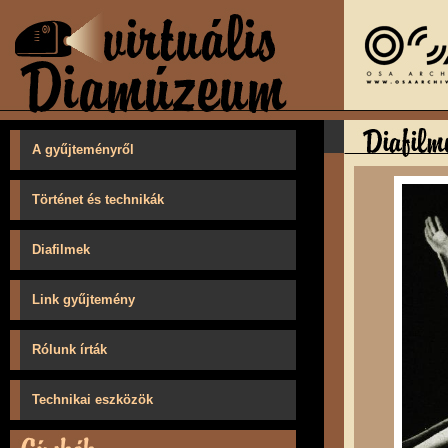
A gyűjteményről
Történet és technikák
Diafilmek
Link gyűjtemény
Rólunk írták
Technikai eszközök