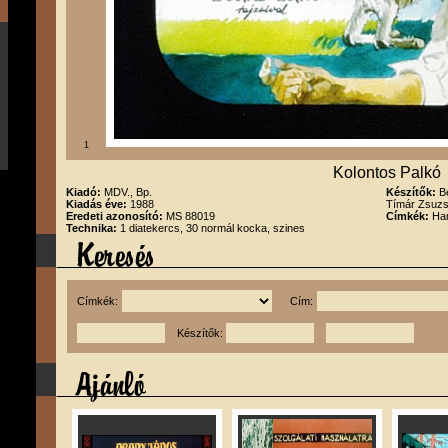
1
Kolontos Palkó
Kiadó:
MDV., Bp.
Készítők:
B
Kiadás éve:
1988
Tímár Zsuz
Eredeti azonosító:
MS 88019
Címkék:
Han
Technika:
1 diatekercs, 30 normál kocka, szines
Címkék:
Cím:
Készítők: