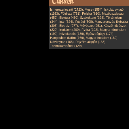
,
,
Ismeretterjesztő (2723)
Mese (1554)
Iskolai, oktató
,
,
,
(1163)
Földrajz (751)
Politika (610)
Mezőgazdaság
,
,
,
(452)
Biológia (450)
Szakoktató (398)
Történelem
,
,
,
(344)
Ipar (324)
Ifjúsági (308)
Magyarország földrajza
,
,
,
(303)
Életrajz (277)
Művészet (251)
Képzőművészet
,
,
,
(229)
Irodalom (200)
Fizika (192)
Magyar történelem
,
,
,
(192)
Közlekedés (189)
Egészségügy (174)
,
,
Hangosított diafilm (169)
Magyar irodalom (169)
,
,
Növénytan (168)
Rajzfilm alapján (133)
,
Technikatörténet (129)
...