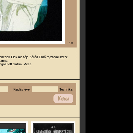
/30
enedek Elek meséje Zórád Ernő rajzaival szerk.
sanna
gosított diafilm, Mese
Kiadás éve:
Technika: