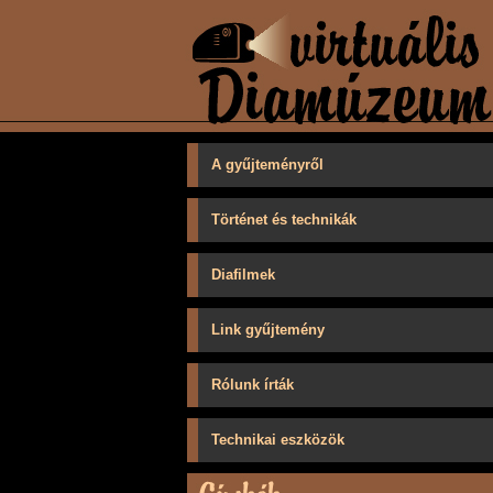
A gyűjteményről
Történet és technikák
Diafilmek
Link gyűjtemény
Rólunk írták
Technikai eszközök