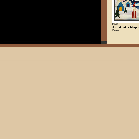
1990
Hol laknak a télap
Mese