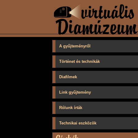
A gyűjteményről
Történet és technikák
Diafilmek
Link gyűjtemény
Rólunk írták
Technikai eszközök