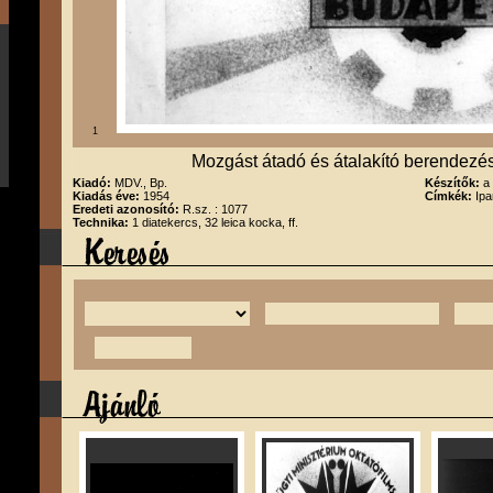
1
Mozgást átadó és átalakító berendezé
Kiadó:
MDV., Bp.
Készítők:
a
Kiadás éve:
1954
Címkék:
Ipa
Eredeti azonosító:
R.sz. : 1077
Technika:
1 diatekercs, 32 leica kocka, ff.