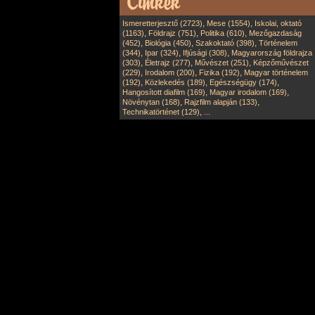
,
,
Ismeretterjesztő (2723)
Mese (1554)
Iskolai, oktató
,
,
,
(1163)
Földrajz (751)
Politika (610)
Mezőgazdaság
,
,
,
(452)
Biológia (450)
Szakoktató (398)
Történelem
,
,
,
(344)
Ipar (324)
Ifjúsági (308)
Magyarország földrajza
,
,
,
(303)
Életrajz (277)
Művészet (251)
Képzőművészet
,
,
,
(229)
Irodalom (200)
Fizika (192)
Magyar történelem
,
,
,
(192)
Közlekedés (189)
Egészségügy (174)
,
,
Hangosított diafilm (169)
Magyar irodalom (169)
,
,
Növénytan (168)
Rajzfilm alapján (133)
,
Technikatörténet (129)
...