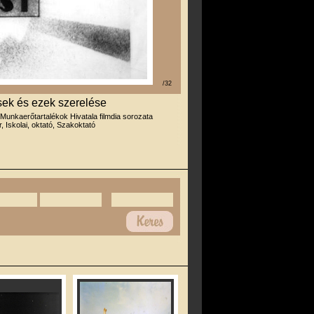
/32
sek és ezek szerelése
 Munkaerőtartalékok Hivatala filmdia sorozata
r, Iskolai, oktató, Szakoktató