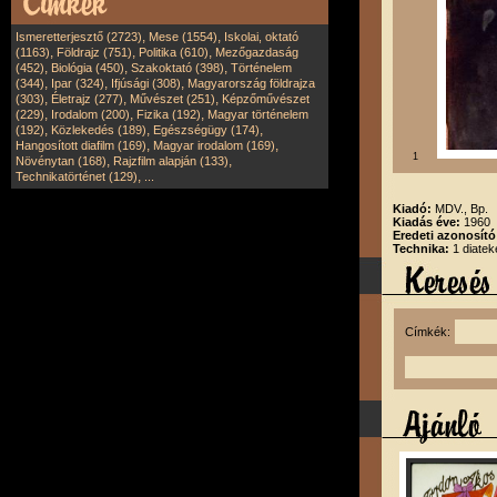
,
,
Ismeretterjesztő (2723)
Mese (1554)
Iskolai, oktató
,
,
,
(1163)
Földrajz (751)
Politika (610)
Mezőgazdaság
,
,
,
(452)
Biológia (450)
Szakoktató (398)
Történelem
,
,
,
(344)
Ipar (324)
Ifjúsági (308)
Magyarország földrajza
,
,
,
(303)
Életrajz (277)
Művészet (251)
Képzőművészet
,
,
,
(229)
Irodalom (200)
Fizika (192)
Magyar történelem
,
,
,
(192)
Közlekedés (189)
Egészségügy (174)
,
,
Hangosított diafilm (169)
Magyar irodalom (169)
1
,
,
Növénytan (168)
Rajzfilm alapján (133)
,
Technikatörténet (129)
...
Kiadó:
MDV., Bp.
Kiadás éve:
1960
Eredeti azonosít
Technika:
1 diatek
Címkék: