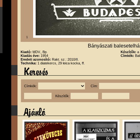
1
Bányászati balesetelhárí
Kiadó:
MDV., Bp.
Készítők:
a
Kiadás éve:
1954
Címkék:
Bal
Eredeti azonosító:
Rakt. sz.: 2010/II.
Technika:
1 diatekercs, 29 leica kocka, ff.
Címkék:
Cím:
Készítők: