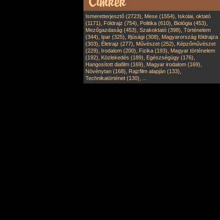
,
,
Ismeretterjesztő (2723)
Mese (1554)
Iskolai, oktató
,
,
,
,
(1171)
Földrajz (754)
Politika (610)
Biológia (453)
,
,
Mezőgazdaság (453)
Szakoktató (398)
Történelem
,
,
,
(344)
Ipar (325)
Ifjúsági (308)
Magyarország földrajza
,
,
,
(303)
Életrajz (277)
Művészet (252)
Képzőművészet
,
,
,
(229)
Irodalom (200)
Fizika (193)
Magyar történelem
,
,
,
(192)
Közlekedés (189)
Egészségügy (176)
,
,
Hangosított diafilm (169)
Magyar irodalom (169)
,
,
Növénytan (168)
Rajzfilm alapján (133)
,
Technikatörténet (130)
...