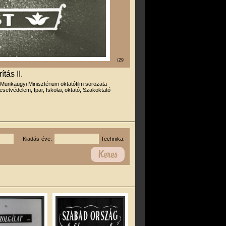
/29
tás II.
 Munkaügyi Minisztérium oktatófilm sorozata
esetvédelem, Ipar, Iskolai, oktató, Szakoktató
Kiadás éve:
Technika: