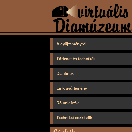
A gyűjteményről
Történet és technikák
Diafilmek
Link gyűjtemény
Rólunk írták
Technikai eszközök