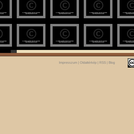
Impresszum
|
Oldaltérkép
|
RSS
|
Blog