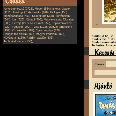
,
,
Ismeretterjesztő (2723)
Mese (1554)
Iskolai, oktató
,
,
,
,
(1171)
Földrajz (754)
Politika (610)
Biológia (453)
,
,
Mezőgazdaság (453)
Szakoktató (398)
Történelem
,
,
,
(344)
Ipar (325)
Ifjúsági (308)
Magyarország földrajza
,
,
,
(303)
Életrajz (277)
Művészet (252)
Képzőművészet
1
,
,
,
(229)
Irodalom (200)
Fizika (193)
Magyar történelem
,
,
,
(192)
Közlekedés (189)
Egészségügy (176)
,
,
Hangosított diafilm (169)
Magyar irodalom (169)
Kiadó:
MDV., Bp.
,
,
Növénytan (168)
Rajzfilm alapján (133)
Kiadás éve:
1965
,
Technikatörténet (130)
...
Eredeti azonosító
Technika:
1 magazi
Címkék: