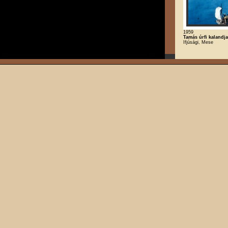
1959
Tamás úrfi kalandja
Ifjúsági, Mese