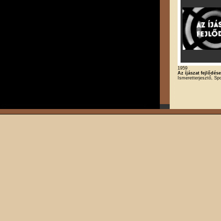
1959
Az íjászat fejlődése
Ismeretterjesztő, Spo