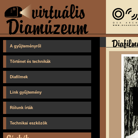
A gyűjteményről
Történet és technikák
Diafilmek
Link gyűjtemény
Rólunk írták
Technikai eszközök