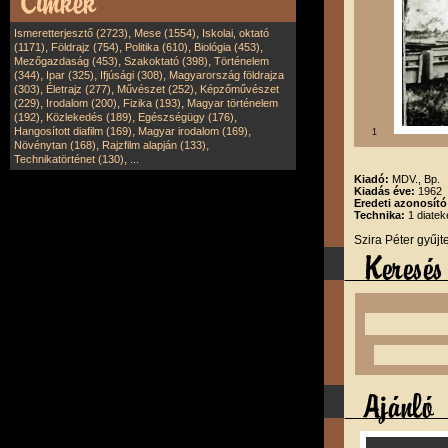
,
,
Ismeretterjesztő (2723)
Mese (1554)
Iskolai, oktató
,
,
,
,
(1171)
Földrajz (754)
Politika (610)
Biológia (453)
,
,
Mezőgazdaság (453)
Szakoktató (398)
Történelem
,
,
,
(344)
Ipar (325)
Ifjúsági (308)
Magyarország földrajza
,
,
,
(303)
Életrajz (277)
Művészet (252)
Képzőművészet
,
,
,
(229)
Irodalom (200)
Fizika (193)
Magyar történelem
,
,
,
(192)
Közlekedés (189)
Egészségügy (176)
,
,
Hangosított diafilm (169)
Magyar irodalom (169)
1
,
,
Növénytan (168)
Rajzfilm alapján (133)
,
Technikatörténet (130)
...
Kiadó:
MDV., Bp.
Kiadás éve:
1962
Eredeti azonosít
Technika:
1 diatek
Szira Péter gyűj