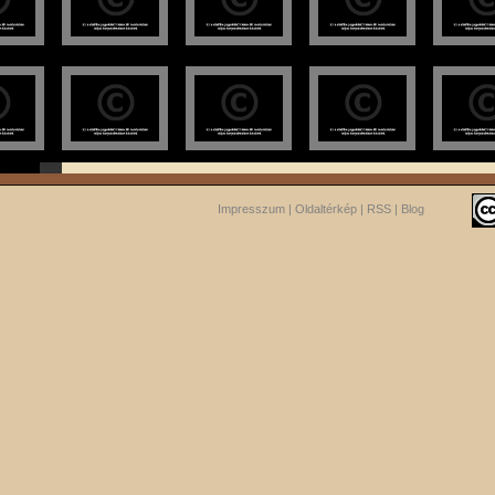
Impresszum
|
Oldaltérkép
|
RSS
|
Blog