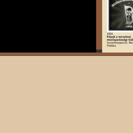
1954
Képek a moszkvai
mezőgazdasági kiál
Ismeretterjesztő, M
Politika