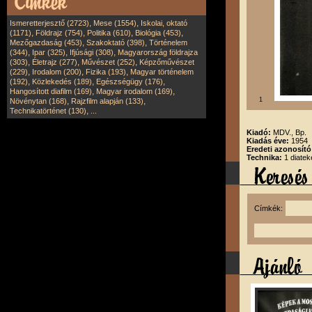
,
,
Ismeretterjesztő (2723)
Mese (1554)
Iskolai, oktató
,
,
,
,
(1171)
Földrajz (754)
Politika (610)
Biológia (453)
,
,
Mezőgazdaság (453)
Szakoktató (398)
Történelem
,
,
,
(344)
Ipar (325)
Ifjúsági (308)
Magyarország földrajza
,
,
,
(303)
Életrajz (277)
Művészet (252)
Képzőművészet
,
,
,
(229)
Irodalom (200)
Fizika (193)
Magyar történelem
,
,
,
(192)
Közlekedés (189)
Egészségügy (176)
,
,
Hangosított diafilm (169)
Magyar irodalom (169)
,
,
1
Növénytan (168)
Rajzfilm alapján (133)
,
Technikatörténet (130)
...
Kiadó:
MDV., Bp.
Kiadás éve:
1954
Eredeti azonosító
Technika:
1 diatek
Címkék: