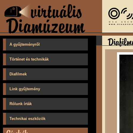
A gyűjteményről
Történet és technikák
Diafilmek
Link gyűjtemény
Rólunk írták
Technikai eszközök