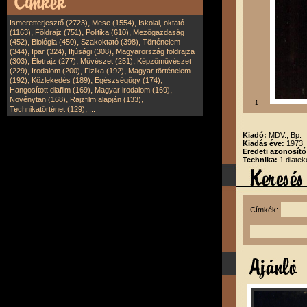
,
,
Ismeretterjesztő (2723)
Mese (1554)
Iskolai, oktató
,
,
,
(1163)
Földrajz (751)
Politika (610)
Mezőgazdaság
,
,
,
(452)
Biológia (450)
Szakoktató (398)
Történelem
,
,
,
(344)
Ipar (324)
Ifjúsági (308)
Magyarország földrajza
,
,
,
(303)
Életrajz (277)
Művészet (251)
Képzőművészet
,
,
,
(229)
Irodalom (200)
Fizika (192)
Magyar történelem
,
,
,
(192)
Közlekedés (189)
Egészségügy (174)
,
,
Hangosított diafilm (169)
Magyar irodalom (169)
,
,
Növénytan (168)
Rajzfilm alapján (133)
1
,
Technikatörténet (129)
...
Kiadó:
MDV., Bp.
Kiadás éve:
1973
Eredeti azonosít
Technika:
1 diatek
Címkék: