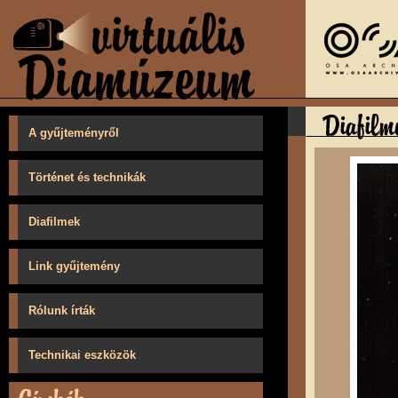
A gyűjteményről
Történet és technikák
Diafilmek
Link gyűjtemény
Rólunk írták
Technikai eszközök