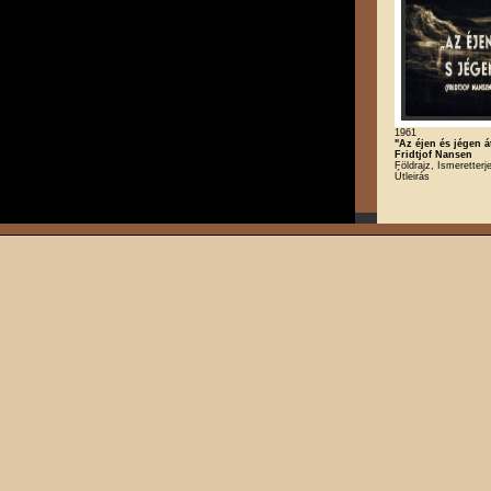
1961
"Az éjen és jégen át
Fridtjof Nansen
Földrajz, Ismeretterj
Útleirás