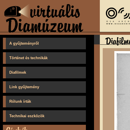
A gyűjteményről
Történet és technikák
Diafilmek
Link gyűjtemény
Rólunk írták
Technikai eszközök