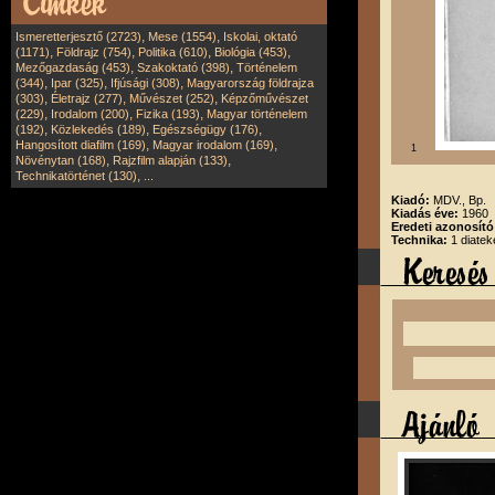
,
,
Ismeretterjesztő (2723)
Mese (1554)
Iskolai, oktató
,
,
,
,
(1171)
Földrajz (754)
Politika (610)
Biológia (453)
,
,
Mezőgazdaság (453)
Szakoktató (398)
Történelem
,
,
,
(344)
Ipar (325)
Ifjúsági (308)
Magyarország földrajza
,
,
,
(303)
Életrajz (277)
Művészet (252)
Képzőművészet
,
,
,
(229)
Irodalom (200)
Fizika (193)
Magyar történelem
,
,
,
(192)
Közlekedés (189)
Egészségügy (176)
,
,
Hangosított diafilm (169)
Magyar irodalom (169)
1
,
,
Növénytan (168)
Rajzfilm alapján (133)
,
Technikatörténet (130)
...
Kiadó:
MDV., Bp.
Kiadás éve:
1960
Eredeti azonosít
Technika:
1 diatek