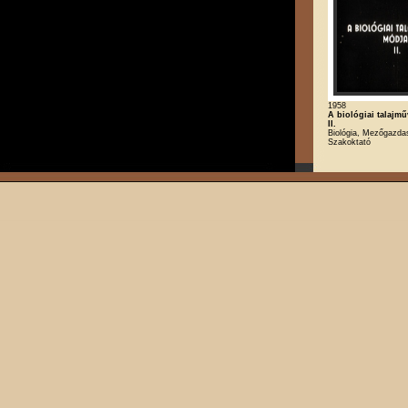
1958
A biológiai talajm
II.
Biológia, Mezőgazda
Szakoktató