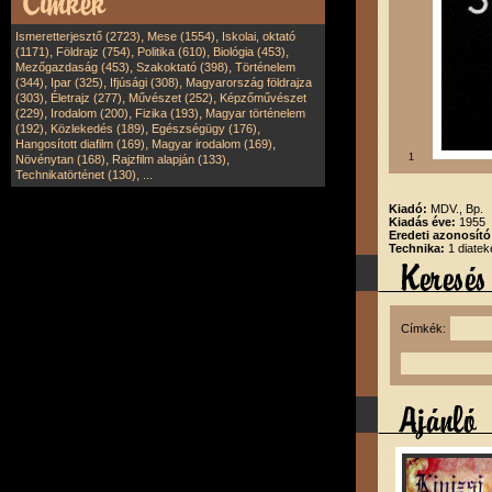
,
,
Ismeretterjesztő (2723)
Mese (1554)
Iskolai, oktató
,
,
,
,
(1171)
Földrajz (754)
Politika (610)
Biológia (453)
,
,
Mezőgazdaság (453)
Szakoktató (398)
Történelem
,
,
,
(344)
Ipar (325)
Ifjúsági (308)
Magyarország földrajza
,
,
,
(303)
Életrajz (277)
Művészet (252)
Képzőművészet
,
,
,
(229)
Irodalom (200)
Fizika (193)
Magyar történelem
,
,
,
(192)
Közlekedés (189)
Egészségügy (176)
,
,
Hangosított diafilm (169)
Magyar irodalom (169)
,
,
1
Növénytan (168)
Rajzfilm alapján (133)
,
Technikatörténet (130)
...
Kiadó:
MDV., Bp.
Kiadás éve:
1955
Eredeti azonosító
Technika:
1 diatek
Címkék: