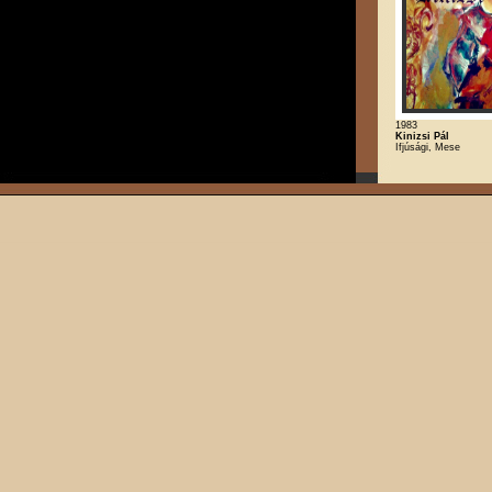
1983
Kinizsi Pál
Ifjúsági, Mese