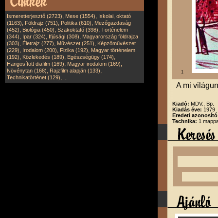
,
,
Ismeretterjesztő (2723)
Mese (1554)
Iskolai, oktató
,
,
,
(1163)
Földrajz (751)
Politika (610)
Mezőgazdaság
,
,
,
(452)
Biológia (450)
Szakoktató (398)
Történelem
,
,
,
(344)
Ipar (324)
Ifjúsági (308)
Magyarország földrajza
,
,
,
(303)
Életrajz (277)
Művészet (251)
Képzőművészet
,
,
,
(229)
Irodalom (200)
Fizika (192)
Magyar történelem
,
,
,
(192)
Közlekedés (189)
Egészségügy (174)
,
,
Hangosított diafilm (169)
Magyar irodalom (169)
,
,
Növénytan (168)
Rajzfilm alapján (133)
1
,
Technikatörténet (129)
...
A mi világun
Kiadó:
MDV., Bp.
Kiadás éve:
1979
Eredeti azonosító
Technika:
1 mappa