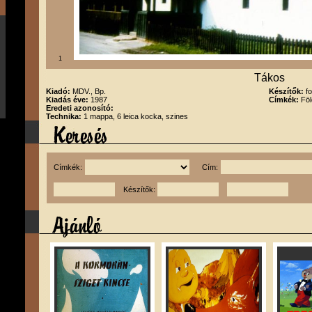
1
Tákos
Kiadó:
MDV., Bp.
Készítők:
f
Kiadás éve:
1987
Címkék:
Föl
Eredeti azonosító:
Technika:
1 mappa, 6 leica kocka, szines
Címkék:
Cím:
Készítők: