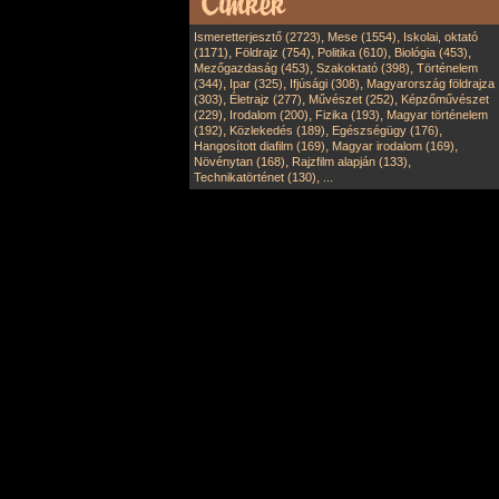
,
,
Ismeretterjesztő (2723)
Mese (1554)
Iskolai, oktató
,
,
,
,
(1171)
Földrajz (754)
Politika (610)
Biológia (453)
,
,
Mezőgazdaság (453)
Szakoktató (398)
Történelem
,
,
,
(344)
Ipar (325)
Ifjúsági (308)
Magyarország földrajza
,
,
,
(303)
Életrajz (277)
Művészet (252)
Képzőművészet
,
,
,
(229)
Irodalom (200)
Fizika (193)
Magyar történelem
,
,
,
(192)
Közlekedés (189)
Egészségügy (176)
,
,
Hangosított diafilm (169)
Magyar irodalom (169)
,
,
Növénytan (168)
Rajzfilm alapján (133)
,
Technikatörténet (130)
...