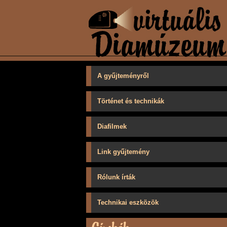
A gyűjteményről
Történet és technikák
Diafilmek
Link gyűjtemény
Rólunk írták
Technikai eszközök