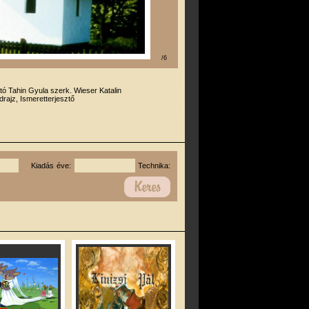
/6
otó Tahin Gyula szerk. Wieser Katalin
drajz, Ismeretterjesztő
Kiadás éve:
Technika: