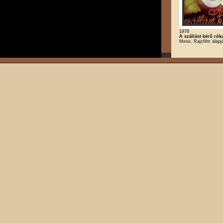
1978
A szállást kérő rók
Mese, Rajzfilm alapj