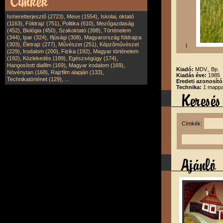
,
,
Ismeretterjesztő (2723)
Mese (1554)
Iskolai, oktató
,
,
,
(1163)
Földrajz (751)
Politika (610)
Mezőgazdaság
,
,
,
(452)
Biológia (450)
Szakoktató (398)
Történelem
,
,
,
(344)
Ipar (324)
Ifjúsági (308)
Magyarország földrajza
,
,
,
(303)
Életrajz (277)
Művészet (251)
Képzőművészet
1
,
,
,
(229)
Irodalom (200)
Fizika (192)
Magyar történelem
,
,
,
(192)
Közlekedés (189)
Egészségügy (174)
,
,
Hangosított diafilm (169)
Magyar irodalom (169)
Kiadó:
MDV., Bp.
,
,
Növénytan (168)
Rajzfilm alapján (133)
Kiadás éve:
1985
,
Technikatörténet (129)
...
Eredeti azonosító
Technika:
1 mappa,
Címkék: