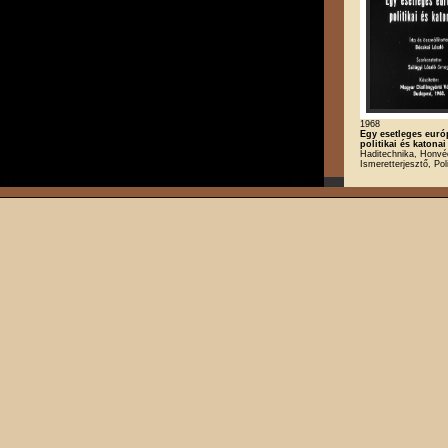
1968
Egy esetleges euró
politikai és katonai
Haditechnika, Honvé
Ismeretterjesztő, Poli