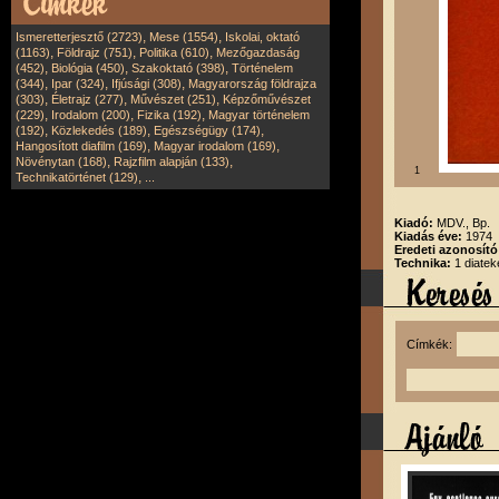
,
,
Ismeretterjesztő (2723)
Mese (1554)
Iskolai, oktató
,
,
,
(1163)
Földrajz (751)
Politika (610)
Mezőgazdaság
,
,
,
(452)
Biológia (450)
Szakoktató (398)
Történelem
,
,
,
(344)
Ipar (324)
Ifjúsági (308)
Magyarország földrajza
,
,
,
(303)
Életrajz (277)
Művészet (251)
Képzőművészet
,
,
,
(229)
Irodalom (200)
Fizika (192)
Magyar történelem
,
,
,
(192)
Közlekedés (189)
Egészségügy (174)
,
,
Hangosított diafilm (169)
Magyar irodalom (169)
,
,
Növénytan (168)
Rajzfilm alapján (133)
1
,
Technikatörténet (129)
...
Kiadó:
MDV., Bp.
Kiadás éve:
1974
Eredeti azonosít
Technika:
1 diatek
Címkék: