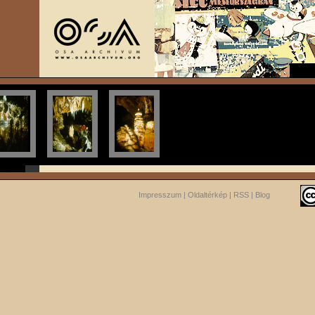
Impresszum
|
Oldaltérkép
|
RSS
|
Blog