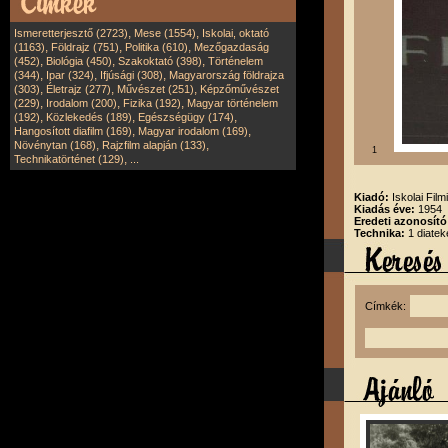
,
,
Ismeretterjesztő (2723)
Mese (1554)
Iskolai, oktató
,
,
,
(1163)
Földrajz (751)
Politika (610)
Mezőgazdaság
,
,
,
(452)
Biológia (450)
Szakoktató (398)
Történelem
,
,
,
(344)
Ipar (324)
Ifjúsági (308)
Magyarország földrajza
,
,
,
(303)
Életrajz (277)
Művészet (251)
Képzőművészet
,
,
,
(229)
Irodalom (200)
Fizika (192)
Magyar történelem
,
,
,
(192)
Közlekedés (189)
Egészségügy (174)
,
,
Hangosított diafilm (169)
Magyar irodalom (169)
,
,
Növénytan (168)
Rajzfilm alapján (133)
1
,
Technikatörténet (129)
...
Kiadó:
Iskolai Film
Kiadás éve:
1954
Eredeti azonosító
Technika:
1 diatek
Címkék: