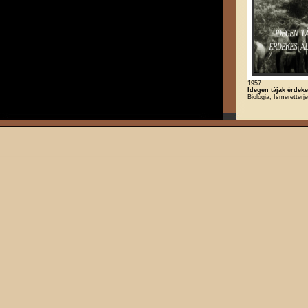
1957
Idegen tájak érdekes
Biológia, Ismeretterj