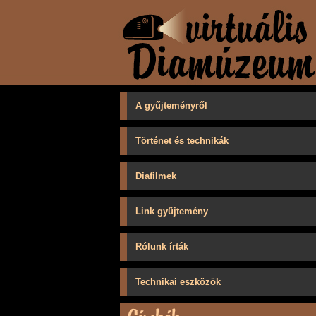
A gyűjteményről
Történet és technikák
Diafilmek
Link gyűjtemény
Rólunk írták
Technikai eszközök