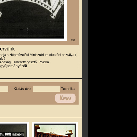
/88
tervünk
iadja a Népművelési Minisztérium oktatási osztálya (
ek )
daság, Ismeretterjesztő, Politika
r gyűjteményéből
Kiadás éve:
Technika: