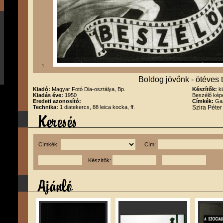
1
Boldog jövőnk - ötéves 
Kiadó:
Magyar Fotó Dia-osztálya, Bp.
Készítők:
k
Kiadás éve:
1950
Beszélő kép
Eredeti azonosító:
Címkék:
Gaz
Technika:
1 diatekercs, 88 leica kocka, ff.
Szira Péte
Címkék:
Cím:
Készítők: