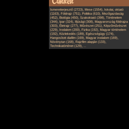
,
,
Ismeretterjesztő (2723)
Mese (1554)
Iskolai, oktató
,
,
,
(1163)
Földrajz (751)
Politika (610)
Mezőgazdaság
,
,
,
(452)
Biológia (450)
Szakoktató (398)
Történelem
,
,
,
(344)
Ipar (324)
Ifjúsági (308)
Magyarország földrajza
,
,
,
(303)
Életrajz (277)
Művészet (251)
Képzőművészet
,
,
,
(229)
Irodalom (200)
Fizika (192)
Magyar történelem
,
,
,
(192)
Közlekedés (189)
Egészségügy (174)
,
,
Hangosított diafilm (169)
Magyar irodalom (169)
,
,
Növénytan (168)
Rajzfilm alapján (133)
,
Technikatörténet (129)
...