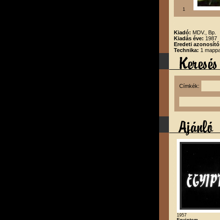
1
Kiadó:
MDV., Bp.
Kiadás éve:
1987
Eredeti azonosító
Technika:
1 mappa,
Címkék:
1957
Egyiptom