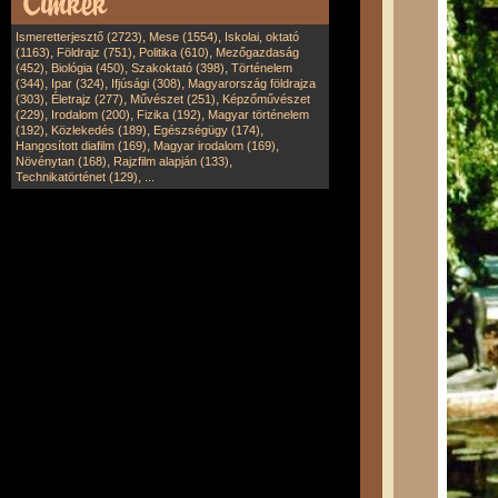
,
,
Ismeretterjesztő (2723)
Mese (1554)
Iskolai, oktató
,
,
,
(1163)
Földrajz (751)
Politika (610)
Mezőgazdaság
,
,
,
(452)
Biológia (450)
Szakoktató (398)
Történelem
,
,
,
(344)
Ipar (324)
Ifjúsági (308)
Magyarország földrajza
,
,
,
(303)
Életrajz (277)
Művészet (251)
Képzőművészet
,
,
,
(229)
Irodalom (200)
Fizika (192)
Magyar történelem
,
,
,
(192)
Közlekedés (189)
Egészségügy (174)
,
,
Hangosított diafilm (169)
Magyar irodalom (169)
,
,
Növénytan (168)
Rajzfilm alapján (133)
,
Technikatörténet (129)
...