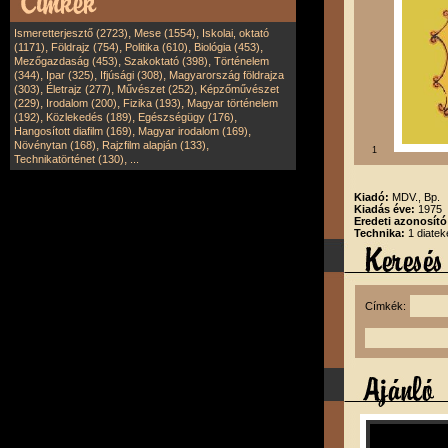
,
,
Ismeretterjesztő (2723)
Mese (1554)
Iskolai, oktató
,
,
,
,
(1171)
Földrajz (754)
Politika (610)
Biológia (453)
,
,
Mezőgazdaság (453)
Szakoktató (398)
Történelem
,
,
,
(344)
Ipar (325)
Ifjúsági (308)
Magyarország földrajza
,
,
,
(303)
Életrajz (277)
Művészet (252)
Képzőművészet
,
,
,
(229)
Irodalom (200)
Fizika (193)
Magyar történelem
,
,
,
(192)
Közlekedés (189)
Egészségügy (176)
,
,
Hangosított diafilm (169)
Magyar irodalom (169)
,
,
Növénytan (168)
Rajzfilm alapján (133)
1
,
Technikatörténet (130)
...
Kiadó:
MDV., Bp.
Kiadás éve:
1975
Eredeti azonosít
Technika:
1 diatek
Címkék: