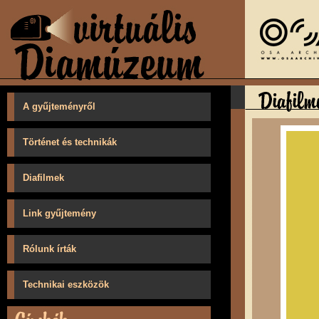
A gyűjteményről
Történet és technikák
Diafilmek
Link gyűjtemény
Rólunk írták
Technikai eszközök