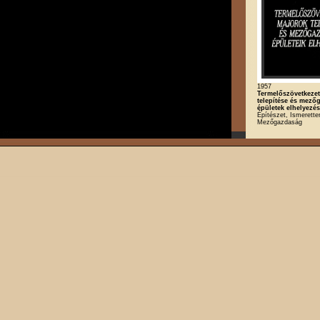
1957
Termelőszövetkezet
telepítése és mező
épületek elhelyezé
Építészet, Ismeretter
Mezőgazdaság