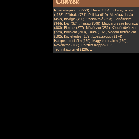
,
,
Ismeretterjesztő (2723)
Mese (1554)
Iskolai, oktató
,
,
,
(1163)
Földrajz (751)
Politika (610)
Mezőgazdaság
,
,
,
(452)
Biológia (450)
Szakoktató (398)
Történelem
,
,
,
(344)
Ipar (324)
Ifjúsági (308)
Magyarország földrajza
,
,
,
(303)
Életrajz (277)
Művészet (251)
Képzőművészet
,
,
,
(229)
Irodalom (200)
Fizika (192)
Magyar történelem
,
,
,
(192)
Közlekedés (189)
Egészségügy (174)
,
,
Hangosított diafilm (169)
Magyar irodalom (169)
,
,
Növénytan (168)
Rajzfilm alapján (133)
,
Technikatörténet (129)
...