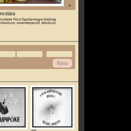
/6
ncstára
észíttette Pécsi Egyházmegyei Hatóság
rművészet, Ismeretterjesztő, Művészet
1956