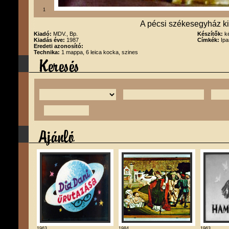
1
A pécsi székesegyház ki
Kiadó:
MDV., Bp.
Készítők:
k
Kiadás éve:
1987
Címkék:
Ipa
Eredeti azonosító:
Technika:
1 mappa, 6 leica kocka, szines
1963
1984
1963