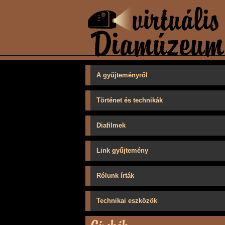
A gyűjteményről
Történet és technikák
Diafilmek
Link gyűjtemény
Rólunk írták
Technikai eszközök