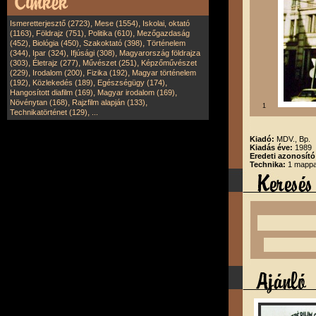
,
,
Ismeretterjesztő (2723)
Mese (1554)
Iskolai, oktató
,
,
,
(1163)
Földrajz (751)
Politika (610)
Mezőgazdaság
,
,
,
(452)
Biológia (450)
Szakoktató (398)
Történelem
,
,
,
(344)
Ipar (324)
Ifjúsági (308)
Magyarország földrajza
,
,
,
(303)
Életrajz (277)
Művészet (251)
Képzőművészet
,
,
,
(229)
Irodalom (200)
Fizika (192)
Magyar történelem
,
,
,
(192)
Közlekedés (189)
Egészségügy (174)
,
,
Hangosított diafilm (169)
Magyar irodalom (169)
,
,
Növénytan (168)
Rajzfilm alapján (133)
1
,
Technikatörténet (129)
...
Kiadó:
MDV., Bp.
Kiadás éve:
1989
Eredeti azonosító
Technika:
1 mappa,