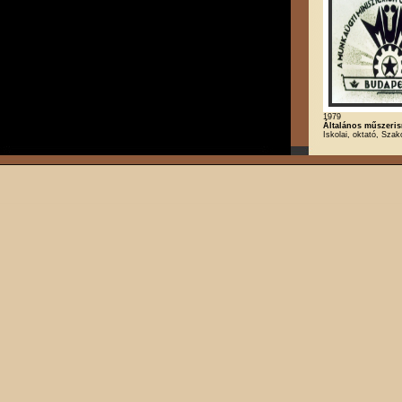
1979
Általános műszeris
Iskolai, oktató, Szak