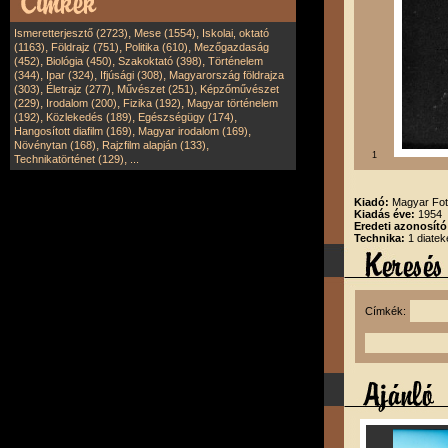
,
,
Ismeretterjesztő (2723)
Mese (1554)
Iskolai, oktató
,
,
,
(1163)
Földrajz (751)
Politika (610)
Mezőgazdaság
,
,
,
(452)
Biológia (450)
Szakoktató (398)
Történelem
,
,
,
(344)
Ipar (324)
Ifjúsági (308)
Magyarország földrajza
,
,
,
(303)
Életrajz (277)
Művészet (251)
Képzőművészet
,
,
,
(229)
Irodalom (200)
Fizika (192)
Magyar történelem
,
,
,
(192)
Közlekedés (189)
Egészségügy (174)
,
,
Hangosított diafilm (169)
Magyar irodalom (169)
,
,
Növénytan (168)
Rajzfilm alapján (133)
1
,
Technikatörténet (129)
...
Kiadó:
Magyar Fot
Kiadás éve:
1954
Eredeti azonosító
Technika:
1 diatek
Címkék: