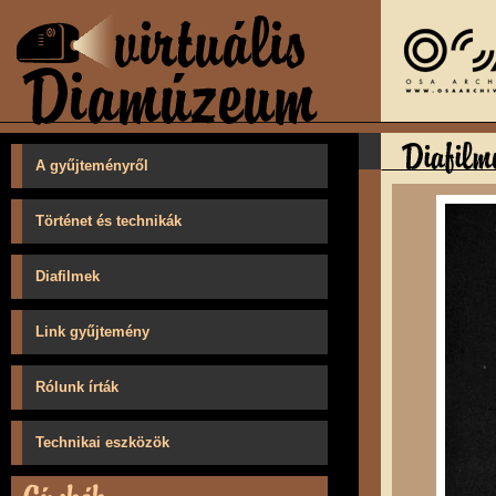
A gyűjteményről
Történet és technikák
Diafilmek
Link gyűjtemény
Rólunk írták
Technikai eszközök