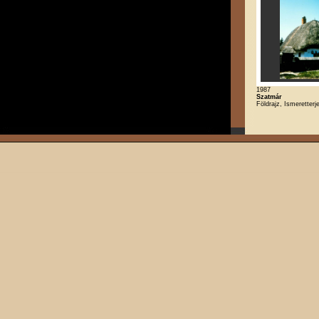
1987
Szatmár
Földrajz, Ismeretterj