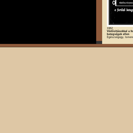
1962
Védőoltásokkal a f
betegségek ellen
Egészségügy, Ismere