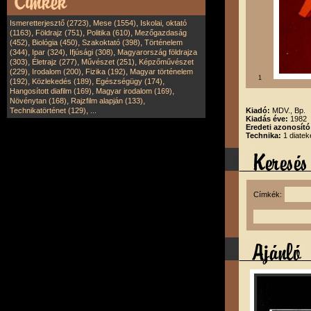
,
,
Ismeretterjesztő (2723)
Mese (1554)
Iskolai, oktató
,
,
,
(1163)
Földrajz (751)
Politika (610)
Mezőgazdaság
,
,
,
(452)
Biológia (450)
Szakoktató (398)
Történelem
,
,
,
(344)
Ipar (324)
Ifjúsági (308)
Magyarország földrajza
,
,
,
(303)
Életrajz (277)
Művészet (251)
Képzőművészet
,
,
,
(229)
Irodalom (200)
Fizika (192)
Magyar történelem
1
,
,
,
(192)
Közlekedés (189)
Egészségügy (174)
,
,
Hangosított diafilm (169)
Magyar irodalom (169)
,
,
Növénytan (168)
Rajzfilm alapján (133)
,
Technikatörténet (129)
...
Kiadó:
MDV., Bp.
Kiadás éve:
1982
Eredeti azonosító
Technika:
1 diatek
Címkék: