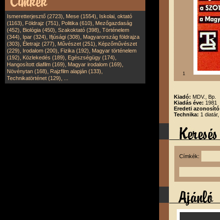
,
,
Ismeretterjesztő (2723)
Mese (1554)
Iskolai, oktató
,
,
,
(1163)
Földrajz (751)
Politika (610)
Mezőgazdaság
,
,
,
(452)
Biológia (450)
Szakoktató (398)
Történelem
,
,
,
(344)
Ipar (324)
Ifjúsági (308)
Magyarország földrajza
,
,
,
(303)
Életrajz (277)
Művészet (251)
Képzőművészet
,
,
,
(229)
Irodalom (200)
Fizika (192)
Magyar történelem
,
,
,
(192)
Közlekedés (189)
Egészségügy (174)
,
,
Hangosított diafilm (169)
Magyar irodalom (169)
,
,
Növénytan (168)
Rajzfilm alapján (133)
1
,
Technikatörténet (129)
...
Kiadó:
MDV., Bp.
Kiadás éve:
1981
Eredeti azonosító
Technika:
1 diatár
Címkék: