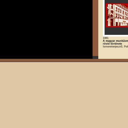
1981
A magyar munkás
rövid története
Ismeretterjesztő, Poli