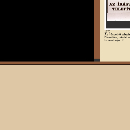
1975
Az írásvetítő telepí
Diavetítés, Iskolai, o
Ismeretterjesztő