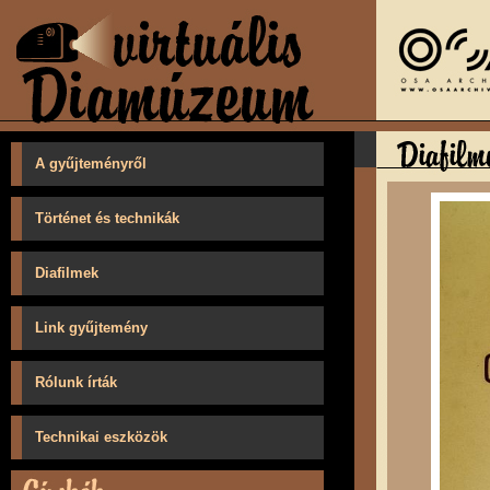
A gyűjteményről
Történet és technikák
Diafilmek
Link gyűjtemény
Rólunk írták
Technikai eszközök