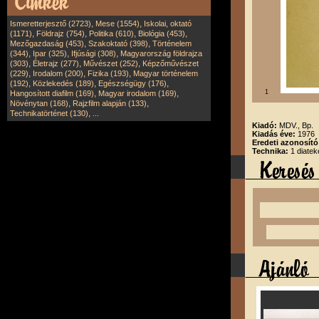
,
,
Ismeretterjesztő (2723)
Mese (1554)
Iskolai, oktató
,
,
,
,
(1171)
Földrajz (754)
Politika (610)
Biológia (453)
,
,
Mezőgazdaság (453)
Szakoktató (398)
Történelem
,
,
,
(344)
Ipar (325)
Ifjúsági (308)
Magyarország földrajza
,
,
,
(303)
Életrajz (277)
Művészet (252)
Képzőművészet
,
,
,
(229)
Irodalom (200)
Fizika (193)
Magyar történelem
,
,
,
(192)
Közlekedés (189)
Egészségügy (176)
,
,
1
Hangosított diafilm (169)
Magyar irodalom (169)
,
,
Növénytan (168)
Rajzfilm alapján (133)
,
Technikatörténet (130)
...
Kiadó:
MDV., Bp.
Kiadás éve:
1976
Eredeti azonosít
Technika:
1 diatek