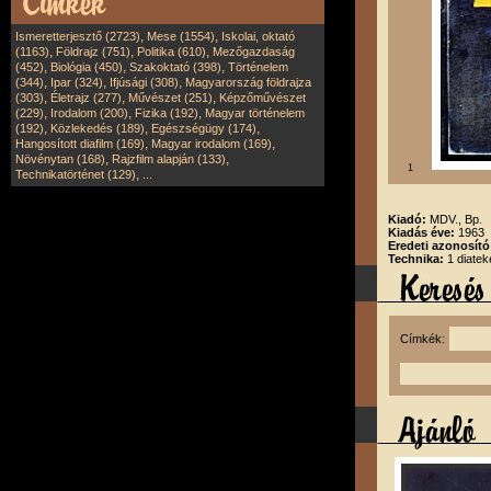
,
,
Ismeretterjesztő (2723)
Mese (1554)
Iskolai, oktató
,
,
,
(1163)
Földrajz (751)
Politika (610)
Mezőgazdaság
,
,
,
(452)
Biológia (450)
Szakoktató (398)
Történelem
,
,
,
(344)
Ipar (324)
Ifjúsági (308)
Magyarország földrajza
,
,
,
(303)
Életrajz (277)
Művészet (251)
Képzőművészet
,
,
,
(229)
Irodalom (200)
Fizika (192)
Magyar történelem
,
,
,
(192)
Közlekedés (189)
Egészségügy (174)
,
,
Hangosított diafilm (169)
Magyar irodalom (169)
,
,
Növénytan (168)
Rajzfilm alapján (133)
1
,
Technikatörténet (129)
...
Kiadó:
MDV., Bp.
Kiadás éve:
1963
Eredeti azonosít
Technika:
1 diatek
Címkék: