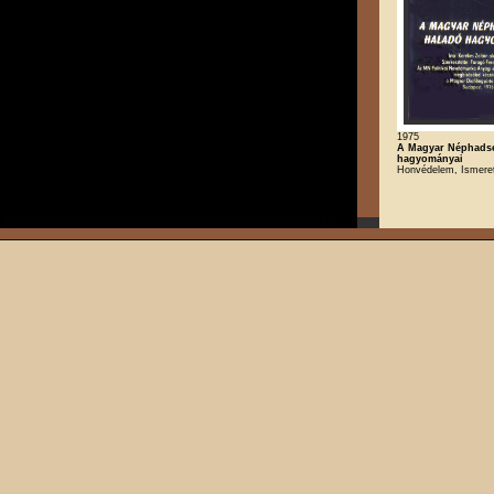
1975
A Magyar Néphads
hagyományai
Honvédelem, Ismeret