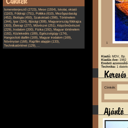
,
,
Ismeretterjesztő (2723)
Mese (1554)
Iskolai, oktató
,
,
,
(1163)
Földrajz (751)
Politika (610)
Mezőgazdaság
,
,
,
(452)
Biológia (450)
Szakoktató (398)
Történelem
,
,
,
(344)
Ipar (324)
Ifjúsági (308)
Magyarország földrajza
,
,
,
(303)
Életrajz (277)
Művészet (251)
Képzőművészet
,
,
,
(229)
Irodalom (200)
Fizika (192)
Magyar történelem
,
,
,
(192)
Közlekedés (189)
Egészségügy (174)
,
,
Hangosított diafilm (169)
Magyar irodalom (169)
,
,
Növénytan (168)
Rajzfilm alapján (133)
1
,
Technikatörténet (129)
...
Kiadó:
MDV., Bp.
Kiadás éve:
1982
Eredeti azonosít
Technika:
1 diatek
Címkék: