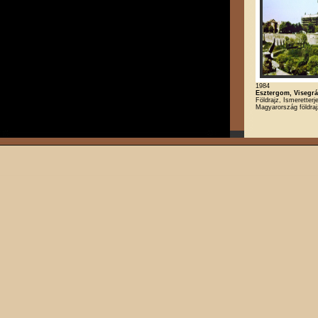
1984
Esztergom, Visegr
Földrajz, Ismeretterj
Magyarország földra