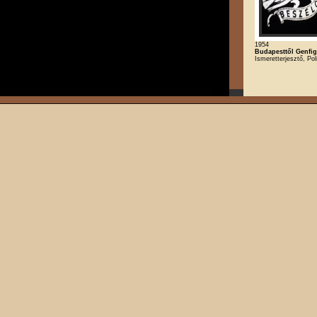
1954
Budapesttől Genfig
Ismeretterjesztő, Poli