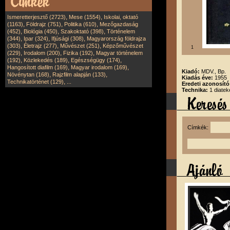
,
,
Ismeretterjesztő (2723)
Mese (1554)
Iskolai, oktató
,
,
,
(1163)
Földrajz (751)
Politika (610)
Mezőgazdaság
,
,
,
(452)
Biológia (450)
Szakoktató (398)
Történelem
,
,
,
(344)
Ipar (324)
Ifjúsági (308)
Magyarország földrajza
,
,
,
(303)
Életrajz (277)
Művészet (251)
Képzőművészet
1
,
,
,
(229)
Irodalom (200)
Fizika (192)
Magyar történelem
,
,
,
(192)
Közlekedés (189)
Egészségügy (174)
,
,
Hangosított diafilm (169)
Magyar irodalom (169)
Kiadó:
MDV., Bp.
,
,
Növénytan (168)
Rajzfilm alapján (133)
Kiadás éve:
1955
,
Technikatörténet (129)
...
Eredeti azonosító
Technika:
1 diatek
Címkék: