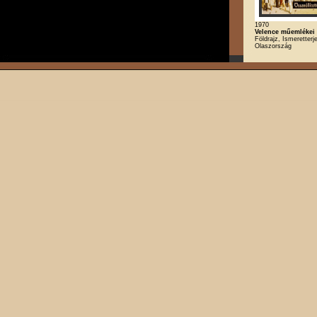
1970
Velence műemlékei
Földrajz, Ismeretterj
Olaszország