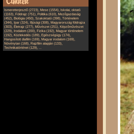
,
,
Ismeretterjesztő (2723)
Mese (1554)
Iskolai, oktató
,
,
,
(1163)
Földrajz (751)
Politika (610)
Mezőgazdaság
,
,
,
(452)
Biológia (450)
Szakoktató (398)
Történelem
,
,
,
(344)
Ipar (324)
Ifjúsági (308)
Magyarország földrajza
,
,
,
(303)
Életrajz (277)
Művészet (251)
Képzőművészet
,
,
,
(229)
Irodalom (200)
Fizika (192)
Magyar történelem
,
,
,
(192)
Közlekedés (189)
Egészségügy (174)
,
,
Hangosított diafilm (169)
Magyar irodalom (169)
,
,
Növénytan (168)
Rajzfilm alapján (133)
,
Technikatörténet (129)
...