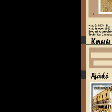
1
Kiadó:
MDV., Bp.
Kiadás éve:
1991
Eredeti azonosító
Technika:
1 mappa