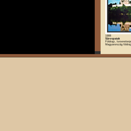
1988
Sárospatak
Földrajz, Ismeretterj
Magyarország földra