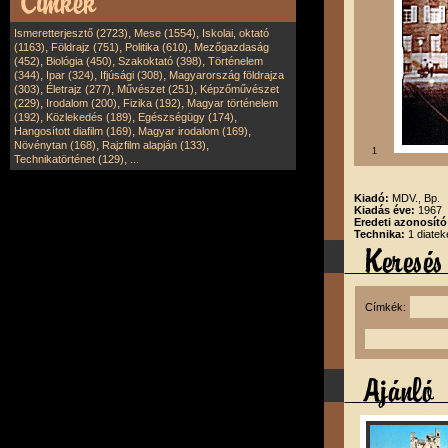
,
,
Ismeretterjesztő (2723)
Mese (1554)
Iskolai, oktató
,
,
,
(1163)
Földrajz (751)
Politika (610)
Mezőgazdaság
,
,
,
(452)
Biológia (450)
Szakoktató (398)
Történelem
,
,
,
(344)
Ipar (324)
Ifjúsági (308)
Magyarország földrajza
,
,
,
(303)
Életrajz (277)
Művészet (251)
Képzőművészet
,
,
,
(229)
Irodalom (200)
Fizika (192)
Magyar történelem
,
,
,
(192)
Közlekedés (189)
Egészségügy (174)
,
,
Hangosított diafilm (169)
Magyar irodalom (169)
,
,
Növénytan (168)
Rajzfilm alapján (133)
1
,
Technikatörténet (129)
...
Kiadó:
MDV., Bp.
Kiadás éve:
1967
Eredeti azonosít
Technika:
1 diatek
Címkék: