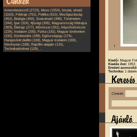
,
,
Ismeretterjesztő (2723)
Mese (1554)
Iskolai, oktató
,
,
,
(1163)
Földrajz (751)
Politika (610)
Mezőgazdaság
,
,
,
(452)
Biológia (450)
Szakoktató (398)
Történelem
,
,
,
(344)
Ipar (324)
Ifjúsági (308)
Magyarország földrajza
,
,
,
(303)
Életrajz (277)
Művészet (251)
Képzőművészet
,
,
,
(229)
Irodalom (200)
Fizika (192)
Magyar történelem
,
,
,
(192)
Közlekedés (189)
Egészségügy (174)
,
,
Hangosított diafilm (169)
Magyar irodalom (169)
,
,
Növénytan (168)
Rajzfilm alapján (133)
1
,
Technikatörténet (129)
...
Kiadó:
Magyar Fot
Kiadás éve:
1953
Eredeti azonosító
Technika:
1 diatek
Címkék: