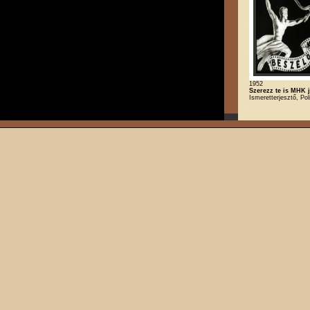
1952
Szerezz te is MHK j
Ismeretterjesztő, Poli