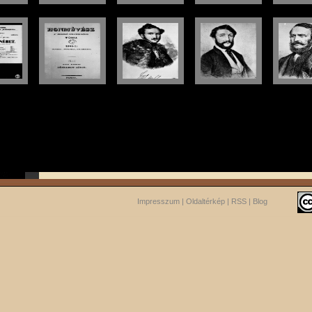
Impresszum
|
Oldaltérkép
|
RSS
|
Blog