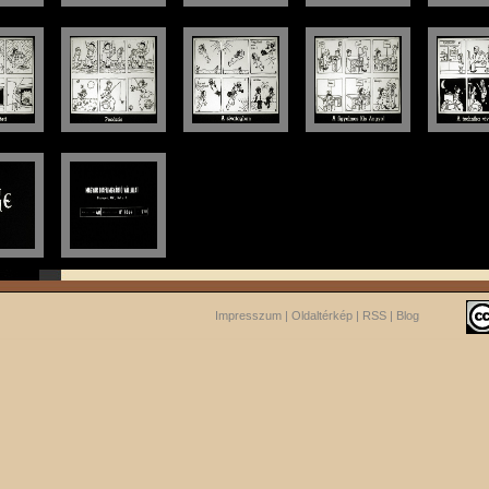
Impresszum
|
Oldaltérkép
|
RSS
|
Blog